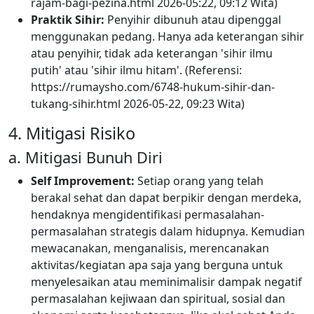
rajam-bagi-pezina.html 2026-05:22, 09:12 Wita)
Praktik Sihir:
Penyihir dibunuh atau dipenggal
menggunakan pedang. Hanya ada keterangan sihir
atau penyihir, tidak ada keterangan 'sihir ilmu
putih' atau 'sihir ilmu hitam'. (Referensi:
https://rumaysho.com/6748-hukum-sihir-dan-
tukang-sihir.html 2026-05-22, 09:23 Wita)
4. Mitigasi Risiko
a. Mitigasi Bunuh Diri
Self Improvement:
Setiap orang yang telah
berakal sehat dan dapat berpikir dengan merdeka,
hendaknya mengidentifikasi permasalahan-
permasalahan strategis dalam hidupnya. Kemudian
mewacanakan, menganalisis, merencanakan
aktivitas/kegiatan apa saja yang berguna untuk
menyelesaikan atau meminimalisir dampak negatif
permasalahan kejiwaan dan spiritual, sosial dan